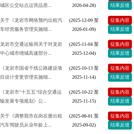
城区公交站点运营品质...
2026-04-28
)
结果反馈
关于《龙岩市网络预约出租汽
(
2025-12-09
至
征集内容
车经营服务管理实施细...
2026-01-09
)
结果反馈
龙岩市交通运输局关于对龙岩
(
2025-11-04
至
征集内容
中心城市绕城高速部分...
2025-12-04
)
结果反馈
《龙岩市国省干线公路建设项
(
2025-10-13
至
征集内容
目设计变更管理实施细...
2025-11-14
)
结果反馈
《龙岩市“十五五”综合交通运
(
2025-10-22
至
征集内容
输发展专项规划》公...
2025-11-15
)
结果反馈
关于《调整我市在岗在册出租
(
2025-08-01
至
征集内容
汽车驾驶员从业年龄上...
2025-09-02
)
结果反馈